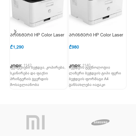
პრინტერი HP Color Laser
პრინტერი HP Color Laser
პრი
MFP 179fnw (4ZB97A)
MFP 178nw (4ZB96A)
Las
₾
1,290
₾
980
₾
81
კოდი:
1142
კოდი:
1140
კოდ
ფუნქციები ბეჭდვა, კოპირება,
ბეჭდვის ტექნოლოგია
ბეჭ
სკანირება და ფაქსი
ლაზერი ბეჭდვის ტიპი ფერი
ლაზ
პრინტერის გვერდის
ბეჭდვის ფორმატი A4
და 
მოსავლიანობა
განსახლება იატაკი
A4 
გამოცხადებული
ჩამონტაჟებული LCD 2
მაგ
მოსავლიანობის
სტრიქონიანი სკანერი იქ
სიჩქ
მნიშვნელობა ISO / IEC 19798
არის კოპირების მანქანა
შესაბამისად. რეალური
მოსავლიანობა
მნიშვნელოვნად