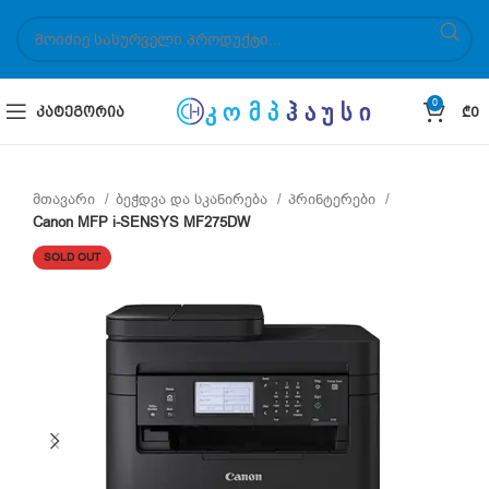
0
ᲙᲐᲢᲔᲒᲝᲠᲘᲐ
₾
0
მთავარი
ბეჭდვა და სკანირება
პრინტერები
Canon MFP i-SENSYS MF275DW
SOLD OUT