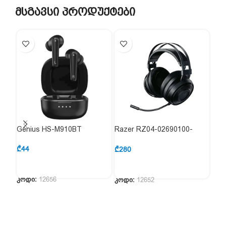
მსგავსი პროდუქტები
Genius HS-M910BT
Razer RZ04-02690100-
Raz
R3M1
028
₾
44
₾
280
₾
20
კოდი:
12656
კოდი:
12652
კოდ