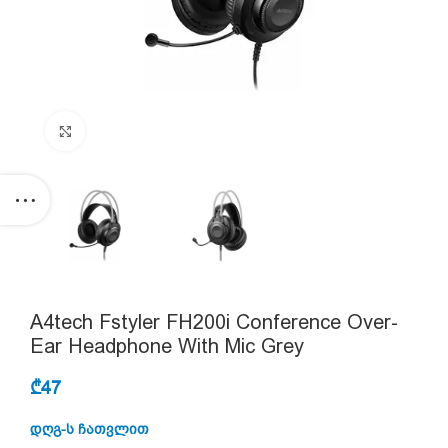
Click to enlarge
A4tech Fstyler FH200i Conference Over-
Ear Headphone With Mic Grey
₾
47
დღგ-ს ჩათვლით