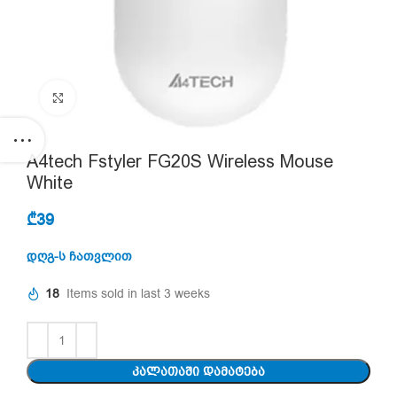
Click to enlarge
A4tech Fstyler FG20S Wireless Mouse
White
₾
39
დღგ-ს ჩათვლით
18
Items sold in last 3 weeks
ᲙᲐᲚᲐᲗᲐᲨᲘ ᲓᲐᲛᲐᲢᲔᲑᲐ