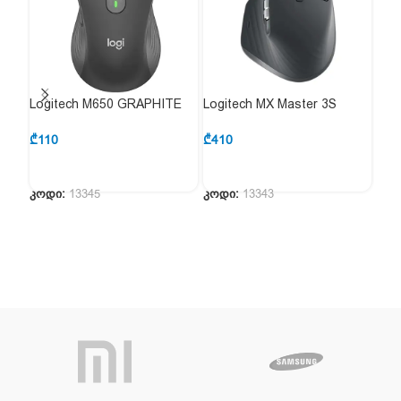
Logitech M650 GRAPHITE
Logitech MX Master 3S
Log
L910-006253
GRAPHITE 910-006559
GRE
₾
110
₾
410
₾
40
კოდი:
13345
კოდი:
13343
კოდ