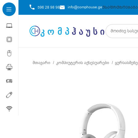
info@comphouse.ge
596 28 98 98
ᲣᲡᲐᲤᲠᲗᲮᲝᲔᲑᲐ
ᲒᲐ
მთავარი
კომპიუტერის აქსესუარები
ყურსასმენ