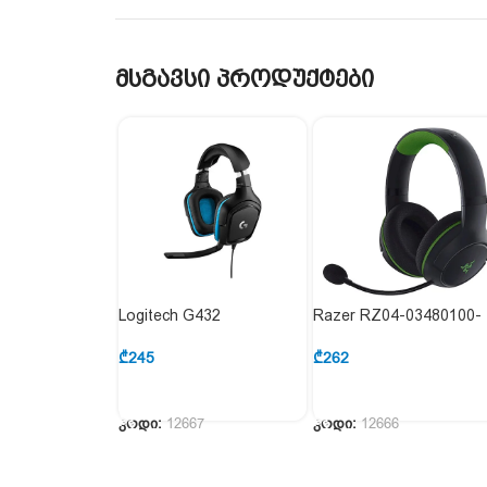
მსგავსი პროდუქტები
Logitech G432
Razer RZ04-03480100-
R3M1
₾
245
₾
262
ᲙᲐᲚᲐᲗᲐᲨᲘ ᲓᲐᲛᲐᲢᲔᲑᲐ
ᲙᲐᲚᲐᲗᲐᲨᲘ ᲓᲐᲛᲐᲢᲔᲑᲐ
კოდი:
12667
კოდი:
12666