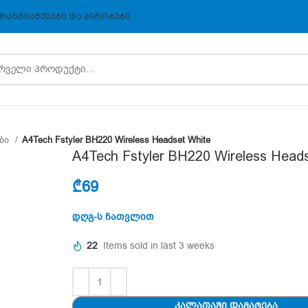
ᲠᲐᲜᲢᲘᲐ
ᲬᲔᲡᲔᲑᲘ ᲓᲐ ᲞᲘᲠᲝᲑᲔᲑᲘ
ები
A4Tech Fstyler BH220 Wireless Headset White
A4Tech Fstyler BH220 Wireless Head
₾
69
დღგ-ს ჩათვლით
22
Items sold in last 3 weeks
ᲙᲐᲚᲐᲗᲐᲨᲘ ᲓᲐᲛᲐᲢᲔᲑᲐ