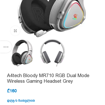
Click to enlarge
A4tech Bloody MR710 RGB Dual Mode
Wireless Gaming Headset Grey
₾
160
დღგ-ს ჩათვლით