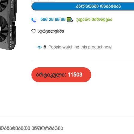
ᲙᲐᲚᲐᲗᲐᲨᲘ ᲓᲐᲛᲐᲢᲔᲑᲐ
596 28 98 98
უფასო მიწოდება
სურვილებში
8
People watching this product now!
არტიკული:
11503
ᲓᲐᲛᲐᲢᲔᲑᲘᲗᲘ ᲘᲜᲤᲝᲠᲛᲐᲪᲘᲐ