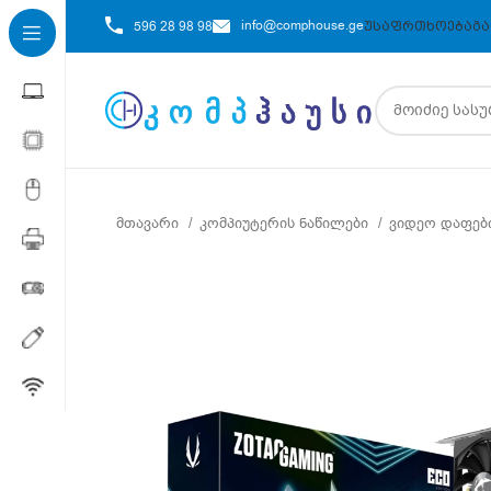
info@comphouse.ge
596 28 98 98
ᲣᲡᲐᲤᲠᲗᲮᲝᲔᲑᲐ
ᲒᲐ
მთავარი
კომპიუტერის ნაწილები
ვიდეო დაფებ