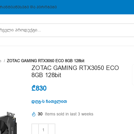
ᲠᲐᲜᲢᲘᲐ
ᲬᲔᲡᲔᲑᲘ ᲓᲐ ᲞᲘᲠᲝᲑᲔᲑᲘ
ი
ZOTAC GAMING RTX3050 ECO 8GB 128bit
ZOTAC GAMING RTX3050 ECO
8GB 128bit
₾
830
დღგ-ს ჩათვლით
30
Items sold in last 3 weeks