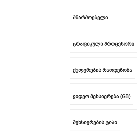
ᲛᲬᲐᲠᲛᲝᲔᲑᲔᲚᲘ
ᲒᲠᲐᲤᲘᲙᲣᲚᲘ ᲞᲠᲝᲪᲔᲡᲝᲠᲘ
ᲥᲣᲚᲔᲠᲔᲑᲘᲡ ᲠᲐᲝᲓᲔᲜᲝᲑᲐ
ᲕᲘᲓᲔᲝ ᲛᲔᲮᲡᲘᲔᲠᲔᲑᲐ (GB)
ᲛᲔᲮᲡᲘᲔᲠᲔᲑᲘᲡ ᲢᲘᲞᲘ