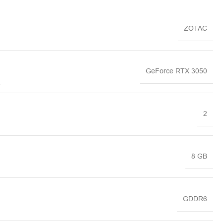
ZOTAC
GeForce RTX 3050
2
8 GB
GDDR6