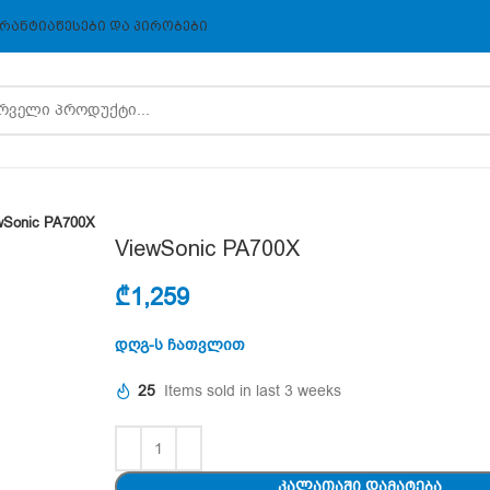
ᲠᲐᲜᲢᲘᲐ
ᲬᲔᲡᲔᲑᲘ ᲓᲐ ᲞᲘᲠᲝᲑᲔᲑᲘ
wSonic PA700X
ViewSonic PA700X
₾
1,259
დღგ-ს ჩათვლით
25
Items sold in last 3 weeks
ᲙᲐᲚᲐᲗᲐᲨᲘ ᲓᲐᲛᲐᲢᲔᲑᲐ