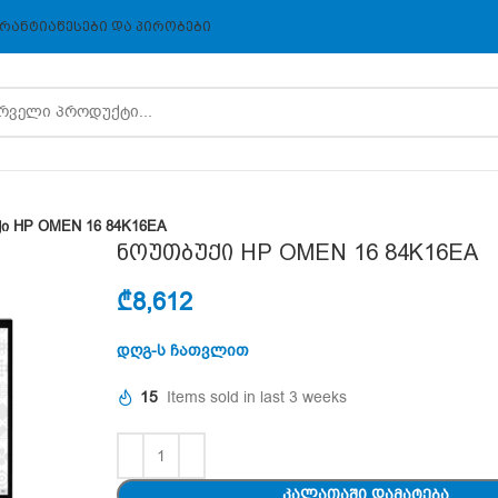
ᲠᲐᲜᲢᲘᲐ
ᲬᲔᲡᲔᲑᲘ ᲓᲐ ᲞᲘᲠᲝᲑᲔᲑᲘ
ი HP OMEN 16 84K16EA
ნოუთბუქი HP OMEN 16 84K16EA
₾
8,612
დღგ-ს ჩათვლით
15
Items sold in last 3 weeks
ᲙᲐᲚᲐᲗᲐᲨᲘ ᲓᲐᲛᲐᲢᲔᲑᲐ