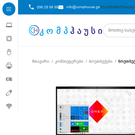
info@comphouse.ge
596 28 98 98
ᲣᲡᲐᲤᲠᲗᲮᲝᲔᲑᲐ
ᲒᲐ
მთავარი
კომპიუტერები
ნოუთბუქები
ნოუთბუქ