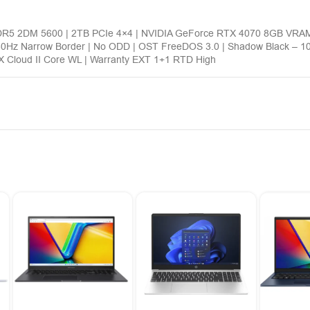
DR5 2DM 5600 | 2TB PCIe 4×4 | NVIDIA GeForce RTX 4070 8GB VRA
40Hz Narrow Border | No ODD | OST FreeDOS 3.0 | Shadow Black – 1
Cloud II Core WL | Warranty EXT 1+1 RTD High