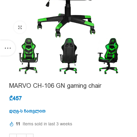
Click to enlarge
MARVO CH-106 GN gaming chair
₾
457
დღგ-ს ჩათვლით
11
Items sold in last 3 weeks