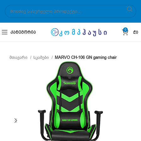
0
ᲙᲐᲢᲔᲒᲝᲠᲘᲐ
₾
0
მთავარი
სკამები
MARVO CH-106 GN gaming chair