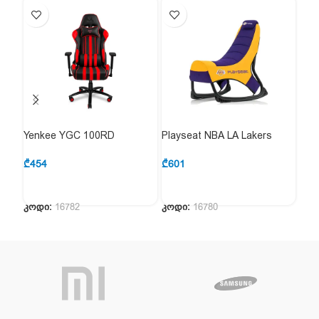
Yenkee YGC 100RD
Playseat NBA LA Lakers
Mar
Sabotage Gaming Chair RED
Consoles Gaming Chair
Chai
₾
454
₾
601
₾
45
კოდი:
16782
კოდი:
16780
კოდ