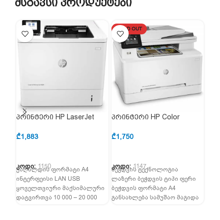
მსგავსი პროდუქტები
SOLD OUT
SO
პრინტერი HP LaserJet
პრინტერი HP Color
პრი
Enterprise M607n (K0Q14A)
LaserJet Pro MFP M283fdn
MFP
(7KW74A)
₾
1,883
₾
1,750
₾
1,
კოდი:
1150
კოდი:
1147
კოდ
ქაღალდის ფორმატი A4
ბეჭდვის ტექნოლოგია
ბეჭ
ინტერფეისი LAN USB
ლაზერი ბეჭდვის ტიპი ფერი
ლაზ
ყოველთვიური მაქსიმალური
ბეჭდვის ფორმატი A4
და 
დატვირთვა 10 000 – 20 000
განსახლება სამუშაო მაგიდა
A4 
გვერდამდე ბეჭდვის ტიპი
ჩამონტაჟებული LCD იქ არის
მაგ
მონოქრომული
LCD ეკრანი სენსორული
ფერ