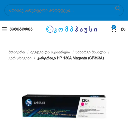
0
ᲙᲐᲢᲔᲒᲝᲠᲘᲐ
₾
0
მთავარი
ბეჭდვა და სკანირება
სახარჯი მასალა
კარტრიჯები
კარტრიჯი HP 130A Magenta (CF353A)