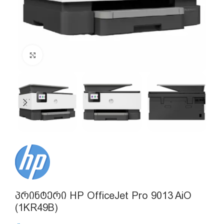
Click to enlarge
პრინტერი HP OfficeJet Pro 9013 AiO
(1KR49B)