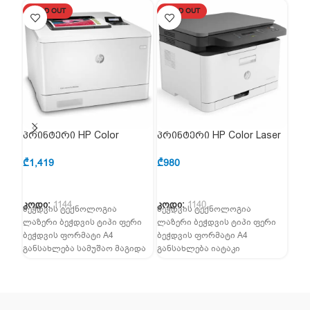
SOLD OUT
SOLD OUT
პრინტერი HP Color
პრინტერი HP Color Laser
პრი
LaserJet Pro M454dn
MFP 178nw (4ZB96A)
PRO
(W1Y44A)
₾
1,419
₾
980
₾
69
კოდი:
1144
კოდი:
1140
კოდ
ბეჭდვის ტექნოლოგია
ბეჭდვის ტექნოლოგია
ფუნქ
ლაზერი ბეჭდვის ტიპი ფერი
ლაზერი ბეჭდვის ტიპი ფერი
ქსერ
ბეჭდვის ფორმატი A4
ბეჭდვის ფორმატი A4
ჭავ
განსახლება სამუშაო მაგიდა
განსახლება იატაკი
ფერ
ჩამონტაჟებული LCD 2
ჩამონტაჟებული LCD 2
შავი
სტრიქონიანი ბეჭდვა ბეჭდვის
სტრიქონიანი სკანერი იქ
სიჩქარე (ს
არის კოპირების მანქანა