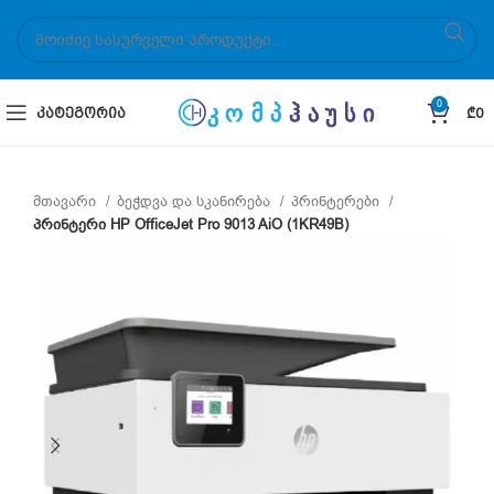
0
ᲙᲐᲢᲔᲒᲝᲠᲘᲐ
₾
0
მთავარი
ბეჭდვა და სკანირება
პრინტერები
პრინტერი HP OfficeJet Pro 9013 AiO (1KR49B)