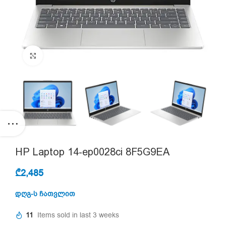
Click to enlarge
HP Laptop 14-ep0028ci 8F5G9EA
₾
2,485
დღგ-ს ჩათვლით
11
Items sold in last 3 weeks