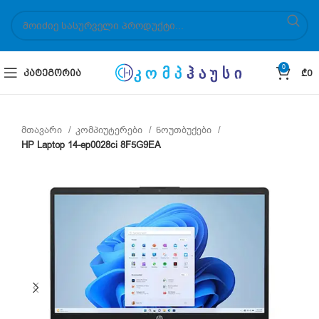
0
ᲙᲐᲢᲔᲒᲝᲠᲘᲐ
₾
0
მთავარი
კომპიუტერები
ნოუთბუქები
HP Laptop 14-ep0028ci 8F5G9EA