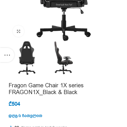
Click to enlarge
Fragon Game Chair 1X series
FRAGON1X_Black & Black
₾
504
დღგ-ს ჩათვლით