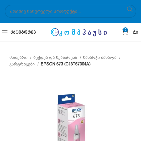
0
ᲙᲐᲢᲔᲒᲝᲠᲘᲐ
₾
0
მთავარი
ბეჭდვა და სკანირება
სახარჯი მასალა
კარტრიჯები
EPSON 673 (C13T67364A)