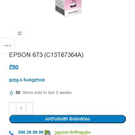
Click to enlarge
EPSON 673 (C13T67364A)
₾
50
დღგ-ს ჩათვლით
30
Items sold in last 3 weeks
ᲙᲐᲚᲐᲗᲐᲨᲘ ᲓᲐᲛᲐᲢᲔᲑᲐ
596 28 98 98
უფასო მიწოდება